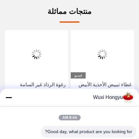
منتجات مماثلة
فيديو
غطاء تبييض الأحذية الأبيض
رغوة الرذاذ غير السامة
لون الحذاء مع مطبق الإسفنج
لتنظيف الأحذية لتنظيف آمن
Wuxi Hongyu
تبييض الصبغة السائلة
وصديق للبيئة
مخصص OEM
احصل على افضل سعر
احصل على افضل سعر
9:44 AM
Good day, what product are you looking for?