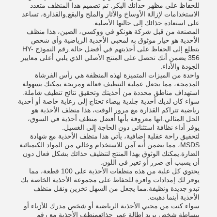
للحفاظ على مظهر حذائك البكر. تم تصميم هذا المنظف متعدد
الاستخدامات لإزالة الأوساخ والآثار والملح والبقع,والقذارة، تساعد
على استعادة حذائك إلى حالتها الأصلية.
المصنعة من قبل شركة هونكو في ووكسي، الصين، هذا منظف
الأحذية هو خيار موثوق به لمحبي الأحذية الرياضية وأي شخص
يتطلع إلى الحفاظ على أحذيتهم في أفضل حالة.رقم النموذج HY-
356 يضمن أنك تحصل على المنتج الأصلي الذي يلبي أعلى معايير
الجودة والأداء.
واحدة من الميزات المتميزة لهذه المنظفة هي رأس الفرشاة
المدمجة، مما يجعل عملية التنظيف فعالة ومريحة.يمكنك بسهولة
استهداف مناطق محددة من أحذيتك وتحقيق نتائج تنظيف شاملة.
سواء كان لديك أحذية جلدية بيضاء تحتاج إلى رعاية خاصة أو أحذية
رياضية تتراكم القذارة مع مرور الوقت، هذا منظف الأحذية هو
الحل المثالي.انها معروفة بأنها أفضل منظف أحذية في السوق،
يوفر أداء نظافة استثنائي دون الحاجة إلى الغسيل.
لتحقيق راحة عقلية إضافية، يأتي هذا منظف الأحذية مع شهادة
MSDS، مما يضمن أنه آمن للاستخدام وخالي من المواد الكيميائية
الضارة.يمكنك الوثوق بهذا المنتج لتنظيف حذائك بشكل فعال دون
أن يسبب أي ضرر أو تغير في اللون.
يحتوي كل علبة من هذه منظفات الأحذية على 100 قطعة، مما
يوفر لك إمدادات وافرة للحفاظ على مجموعة الأحذية الخاصة بك
تبدو جديدة ونظيفة.مما يجعل من السهل تخزين ونقل منظف
الأحذية أينما ذهبت.
سواء كنت من محبي الأحذية الرياضية أو شخص مدرك للأزياء أو
ببساطة شخص يريد إطالة عمر حذائهمنظف الأحذية مع رقم