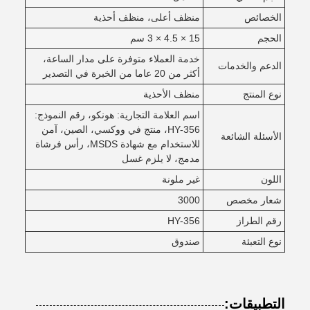
الخصائص
منظف أعلى، منظف أحذية
الحجم
15 × 4.5 × 3 سم
خدمة العملاء متوفرة على مدار الساعة،
الدعم والخدمات
أكثر من 20 عاما من الخبرة في التصدير
نوع المنتج
منظف الأحذية
اسم العلامة التجارية: هونكو، رقم النموذج:
HY-356، منتج في ووكسي، الصين، آمن
الأسئلة الشائعة
للاستخدام مع شهادة MSDS، رأس فرشاة
مدمج، لا يلزم غسل
اللون
غير ملونة
شعار مخصص
3000
رقم الطراز
HY-356
نوع التعبئة
صندوق
التطبيقات: