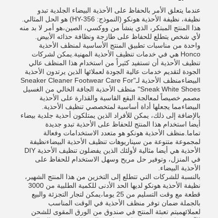
عندما يتعلق الأمر بالحفاظ على الأحذية البيضاء الجلدية تبدو
نظيفة، نظيفة الأحذية هونكو (النموذج: HY-356) هو الحل المثالي.
هذا المنتج المبتكر، الذي ينشأ من ووكسي، الصين،هو أمر لا بد منه
لأي شخص يتطلع للحفاظ على طازجة ونظافة حذائه الأبيض.
واحدة من مناسبات تطبيق المنتج الأساسية لمنظف الأحذية
Honco هي في خدمات تنظيف الأحذية المهنية.يمكن لشركات
تنظيف الأحذية أن تستفيد كثيراً من استخدام هذا المنظف عالي
الجودة لتقديم خدمات عالية الجودة لعملائها الذين يرتدون الأحذية
البيضاءمنظف الأحذية لـ"Sneaker Cleaner Footwear Care For
Sneak White Shoes" منظف الأحذية الجافة الخالي من الغسيل
مصمم خصيصاً لمعالجة البقع القاسية والقذارة على الأحذية
البيضاءمما يجعلها أداة أساسية لمتخصصي تنظيف الأحذية.
بالإضافة إلى ذلك، يمكن للأفراد الذين يمتلكون أحذية جلدية بيضاء
أيضا استخدام هذا المنتج للحفاظ على الأحذية تبدو جديدة
تماما.منظف الأحذية هونكو هو متعدد الاستخدامات وفعالة
لمجموعة متنوعة من سيناريوهات تنظيف الأحذية البيضاءنظيفة
الأحذية هي أيضا مثالية لأولئك الذين يفضلون تنظيف الأحذية DIY
في المنزل، وتوفير حل مريح وسهل الاستخدام للحفاظ على
الأحذية البيضاء.
بالنسبة للشركات التي تتطلع إلى التخزين من هذا المنتج الشهير،
نظيفة الأحذية هونكو لديها الحد الأدنى للكمية الطلبية من 3000
قطعة مع وقت التسليم من 25 يوما،يمكن لتجار التجزئة والبيع
بالجملة ضمان توفر منظف الأحذية في الوقت المناسب
لعملائهميتم تعبئة المنتج في صندوق من الورق المقوى للشحن