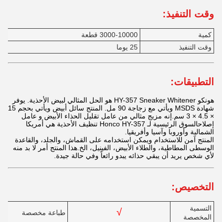
وقت التنفيذ:
كمية
3000-10000 قطعة
وقت التنفيذ
25 يوما
التطبيقات:
هونكو HY-357 Sneaker Whitener هو الحل المثالي لبيض الأحذية. يوفر
شهادة MSDS ويأتي مع زجاجة 90 مل. المنتج سائل أبيض ويأتي بحجم 15
× 4.5 × 3 سم.إنه مزيج مثالي من عامل تقليل الحذاء الأبيض و عامل
إصلاحالسوق الرئيسية لـ Honco HY-357 تنظيف الأحذية هي أمريكا
الشمالية وأوروبا وآسيا وأفريقيا.
المنتج آمن للاستخدام ويمكن استخدامه على القماش، والجلد، والقاعدة
الوسطى المطاطية، والطلاء الأبيض، الفينيل، الخ.هذا المنتج أمر لا بد منه
لأي شخص يريد أن يبقي حذائه يبدو رائعاً وفي حالة جيدة.
التخصيص:
التسمية
√
طباعة مخصصة
المخصصة