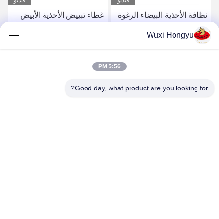
فيديو
فيديو
نظافة الأحذية البيضاء الرغوة
غطاء تبييض الأحذية الأبيض
التنظيف الجاف الغسيل
لون الحذاء مع مطبق الإسفنج
Wuxi Hongyu
المجاني الرغوة الغنية نظافة
تبييض الصبغة السائلة
الفورية الأحذية المنتجات
مخصص OEM
احصل على افضل سعر
احصل على افضل سعر
OEM
5:56 PM
Good day, what product are you looking for?
Wuxi Hongyu Daily-use Products Co., Ltd.
hongyu@chinahonco.com
86-510-85050421