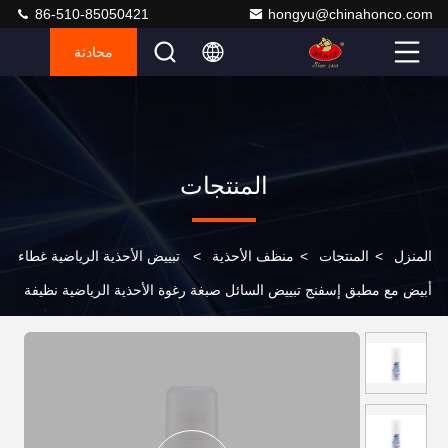
86-510-85050421
hongyu@chinahonco.com
محادثة
المنتجات
المنزل
>
المنتجات
>
منظف ​​الأحذية
>
تبييض الأحذية الرياضية غطاء
أبيض مع مطبق إسفنج تبييض السائل صبغة رغوة الأحذية الرياضية نظيفة
الجلد