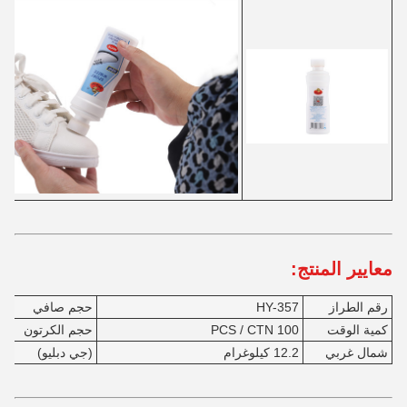
معايير المنتج:
رقم الطراز
HY-357
حجم صافي
90
كمية الوقت
100 PCS / CTN
حجم الكرتون
7
شمال غربي
12.2 كيلوغرام
(جي دبليو)
13