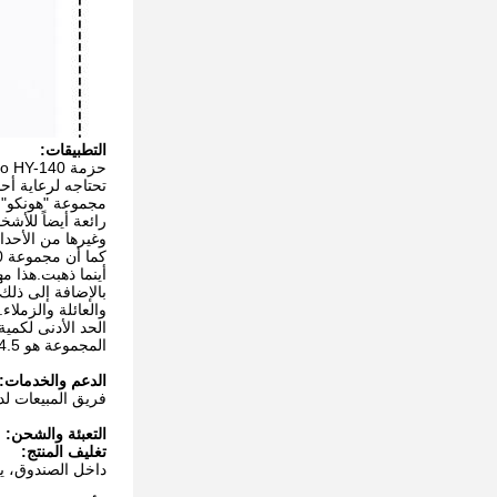
التطبيقات:
تحتاجه لرعاية أح
رائعة أيضاً للأش
وغيرها من الأحدا
أينما ذهبت.هذا 
والعائلة والزملاء.
المجموعة هو 14.5 كجم ،و N.و. يزن 12.5 كيلوغرام
الدعم والخدمات:
فريق المبيعات لدي
التعبئة والشحن:
تغليف المنتج:
داخل الصندوق، ي