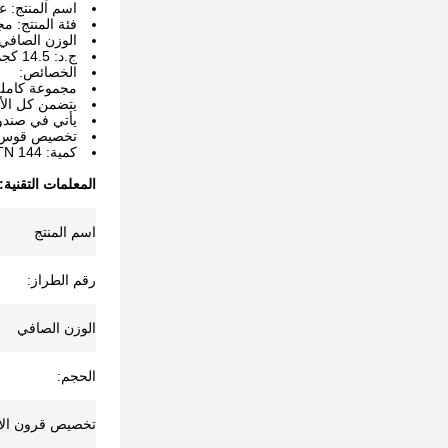
اسم المنتج: ع
فئة المنتج: م
الوزن الصافي: 87 غر
ج.د: 14.5 كجم
الخصائص:
مجموعة كاملة 
يتضمن كل الأد
يأتي في صندو
تخصيص قوس ال
كمية: 144 PCS / CTN
المعلمات التقنية:
اسم المنتج
رقم الطراز:
الوزن الصافي
الحجم:
تخصيص قرون الأح