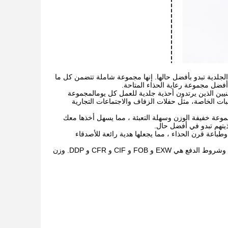
أحذيتهم الجلدية تبدو بأفضل حالها. إنها مجموعة شاملة تتضمن كل ما
فضل مجموعة رعاية الحذاء المتاحة.
اتمثل المهنيين الذين يرتدون أحذية جلدية للعمل كل يومالمجموعة
بات الخاصة، مثل حفلات الزفاف والاجتماعات التجارية
رر. هذه المجموعة خفيفة الوزن وسهلة التعبئة ، مما يسهل أخذها معك
يتهم تبدو في أفضل حال.
 Honco HY-140 Shoe Shine Kit. يمكنك اختيار لون وطباعة قرن الحذاء ، مما يجعلها هدية رائعة للأصدقاء
الحد الأدنى لكمية الطلب على هذه المجموعة هو 5000 PCS لكل لون. وقت التسليم هو 25 يومًا، وشروط الدفع هي EXW و FOB و CIF و CFR و DDP. وزن