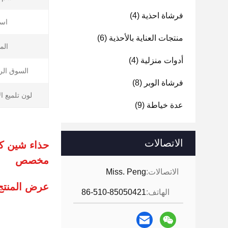
فرشاة احذية
(4)
است
منتجات العناية بالأحذية
(6)
الم
أدوات منزلية
(4)
السوق الر
فرشاة الوبر
(8)
لون تلميع ال
عدة خياطة
(9)
الاتصالات
حذاء شين كي
مخصص
الاتصالات:
Miss. Peng
عرض المنتج
الهاتف:
86-510-85050421