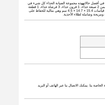
يبقي حذائه في أفضل حالاتههذه مجموعة الصيانة الحذاء كل شيء في
واحد يحتوي على كل ما تحتاجه للحفاظ على حذائك تبدو رائعةالمنتج المعتمد من قبل MSDS يتضمن 2 صبغة حذاء، 1 قرون حذاء، 3 فرشاة حذاء، 1 قطعة
قماش صبغة حذاء، جميعها معبأة في صندوق كرتون مزدوج.هذه الحذاء المدمجة مجموعة تنظيف قياسات 15.4 × 14.7 × 4.5 سم وهي مثالية للحفاظ على
ومريحة وشاملة لطلاء الأحذية.
اصة بنا. يمكنك الاتصال بنا عبر الهاتف أو البريد