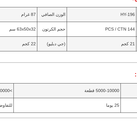
HY-196
الوزن الصافي
87 غرام
144 PCS / CTN
حجم الكرتون
63x50x32 سم
21 كجم
(جي دبليو)
22 كجم
5000-10000 قطعة
>10000 قطعة
25 يوما
للتفاو