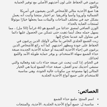
يرغبون في الحفاظ على لون أحذيتهم الأصلي مع توفير الحماية
واللمع.
هذا صبغ الأحذية مثالي للأشخاص الذين يعيشون في أمريكا
الشمالية وأوروبا وآسيا وأفريقيا. تم اختبار منتجنا وأثبت أنه يعمل
بشكل جيد في مختلف المناخات والبيئات،مما يجعلها خيارًا موثوقًا
لمنتجات العناية بالحذاء.
الوزن الصافي لمصق حذائنا من الشمع هو 40 غراماً (50 مل) ، مما
يسهل حمله معك أينما ذهبت.حتى تتمكن من الحصول عليها دائما
في متناول اليد عندما تحتاج إليها.
زيت الشمع الجلدي الخاص بنا مثالي لأولئك الذين يرغبون في
الحفاظ على جودة ومظهر أحذيتهم. كما أنه رائع للأشخاص الذين
يرغبون في إحياء الأحذية القديمة أو حماية الأحذية الجديدة.صبغة
حذاء الشمع سهلة الاستخدام، و يوفر حماية طويلة الأمد واللمع
لحذائك.
في الختام، إذا كنت تبحث عن صبغة حذاء ذات ثقة وفعالية والتي
ستبقي أحذيتك تبدو أفضل، صبغة حذاء الشمع لدينا هي الخيار
المثالي.إنها مصنوعة من مكونات عالية الجودة، وهي مناسبة
للاستخدام على جميع أنواع الأحذية الجلدية
الخصائص:
اسم المنتج: ملمع حذاء الشمع
مناسبة ل: جميع أنواع الأحذية الجلدية، الأحذية، والمنتجات