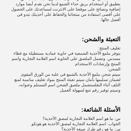
بتطبيق أو استخدام بريق حذاء الشمع لدينا.نحن نقدم أيضا موارد
إضافية ونصائح على موقعنا على الانترنت لمساعدتك على الحصول
على أقصى استفادة من منتجاتنا والحفاظ على أحذيتك تبدو في
أفضل حالها.
التعبئة والشحن:
تغليف المنتج:
يتوفر ملمع الأحذية الشمعية في حاوية عمادية مستطيلة مع غطاء
مسدس. وتشمل الملصق على الحاوية اسم العلامة التجارية واسم
المنتج وإرشادات الاستخدام.
الشحن:
سيتم شحن ملمع الأحذية بالشمع في علبة من الورق المقوى
لضمان تسليمها بأمان.سيتم تعبئة المنتج بمواد تغليف مناسبة لمنع
التلف أثناء النقلستشمل ملصق الشحن اسم المستلم وعنوانه،
وسيتم توفير رقم تتبع لسهولة العميل.
الأسئلة الشائعة:
س: ما هو اسم العلامة التجارية لمصق الأحذية؟
الجواب: اسم العلامة التجارية لمصق الأحذية هو هونكو.
س: ما هو رقم طراز صبغة الأحذية؟