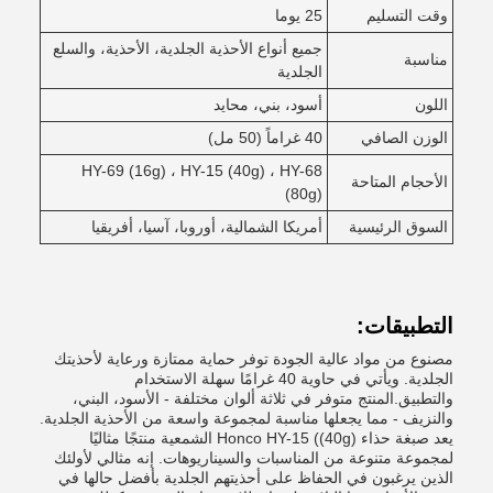
وقت التسليم
25 يوما
جميع أنواع الأحذية الجلدية، الأحذية، والسلع
مناسبة
الجلدية
اللون
أسود، بني، محايد
الوزن الصافي
40 غراماً (50 مل)
HY-69 (16g) ، HY-15 (40g) ، HY-68
الأحجام المتاحة
(80g)
السوق الرئيسية
أمريكا الشمالية، أوروبا، آسيا، أفريقيا
التطبيقات:
مصنوع من مواد عالية الجودة توفر حماية ممتازة ورعاية لأحذيتك
الجلدية. ويأتي في حاوية 40 غرامًا سهلة الاستخدام
والتطبيق.المنتج متوفر في ثلاثة ألوان مختلفة - الأسود، البني،
والنزيف - مما يجعلها مناسبة لمجموعة واسعة من الأحذية الجلدية.
يعد صبغة حذاء Honco HY-15 ((40g) الشمعية منتجًا مثاليًا
لمجموعة متنوعة من المناسبات والسيناريوهات. إنه مثالي لأولئك
الذين يرغبون في الحفاظ على أحذيتهم الجلدية بأفضل حالها في