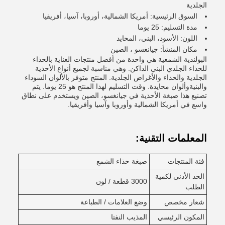
الجلدية
السوق الرئيسية: أمريكا الشمالية، أوروبا، آسيا، أفريقيا
مدة التسليم: 25 يوما
اللون: الأسود، البني، المحايد
مكان المنشأ: جيانغسو ، الصين
البولندية الشمعية هي واحدة من أفضل منتجات العناية بالحذاء
للحذاء الجلدي البني الداكن. وهي مناسبة لجميع أنواع الأحذية
الجلدية والحذاء والأغراض الجلدية. المنتج متوفر بالألوان السوداء
والبنيةوألوان محايدة. وقت التسليم لهذا المنتج هو 25 يوما. يتم
تصنيع هذا صبغة الأحذية في جيانغسو، الصين ويستخدم على نطاق
واسع في أمريكا الشمالية وأوروبا وآسيا وأفريقيا.
المعلمات التقنية:
فئة المنتجات
صبغة حذاء الشمع
الحد الأدنى لكمية
3000 قطعة / لون
الطلب
شعار مخصص
وضع العلامات / الطباعة
المكون الرئيسي
المذيب النفتا