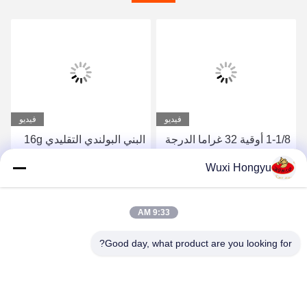
فيديو
فيديو
1-1/8 أوقية 32 غراما الدرجة
البني البولندي التقليدي 16g
الأولى الكريم البني الحذاء
20ml حذاء الشمع البولندي
Wuxi Hongyu
البولندي الجلد لامع الأحذية
الجلد اللين الصلب مطلي
العناية الهدية للرجال الزوج
الأحذية المورد الشعار الخاص
احصل على افضل سعر
احصل على افضل سعر
الصين مصنع ODM
مخصص
9:33 AM
Good day, what product are you looking for?
Wuxi Hongyu Daily-use Products Co., Ltd.