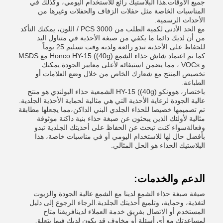
جميع الأوقات.هذا البلاستيك رائع للاستخدام اليومي، وكذلك في
المناسبات الخاصة مثل حفلات الزفاف والحفلات وغيرها من
الأحداث الرسمية.
مع الحد الأدنى لكمية الطلب من 3000 PCS / اللون، يمكنك التأكد
من أن لديك دائما ما يكفي من صبغة الأحذية في متناول اليد
للحفاظ على الأحذية تبدو رائعة.ولديه وقت تسليم 25 يوماً.
كما تم اعتماد شاش حذاء الشمع Honco HY-15 ((40g) مع MSDS
و VOCs ، مما يضمن استيفائه لأعلى معايير الجودة.يمكنك
تخصيص المنتج مع شعارك الخاص من خلال وضع العلامات أو
الطباعة.
باختصار، هوونكو HY-15 ((40g) الشمعية حذاء البولندي هو منتج
عالية الجودة لرعاية الأحذية التي هي مثالية لحماية الأحذية الجلدية.
تم تصميمها خصيصا للحذاء الجلدي البني الداكن،مما يجعلها مطابقة
مثالية لأولئك الذين يبحثون عن صبغة حذاء بنية داكنة موثوقة
وفعالةسواء كنت تبحث عن الحفاظ على أحذيتك الجلدية تبدو
بأفضل حال لها للاستخدام اليومي أو في مناسبات خاصة، هذا
البلاستيك الحذاء هو الحل المثالي.
الدعم والخدمات:
صيغة صبغة حذاء الشمع لدينا مع الشمع عالية الجودة والزيوت
لتغذية، وحماية، وتلميع أحذيتك الجلدية.الرجاء الرجوع إلى دليل
المستخدم أو الاتصال بفريق خدمة العملاء لدينافريقنا متاح
لمساعدتك مع أي أسئلة أو مخاوف قد يكون لديك فيما يتعلق