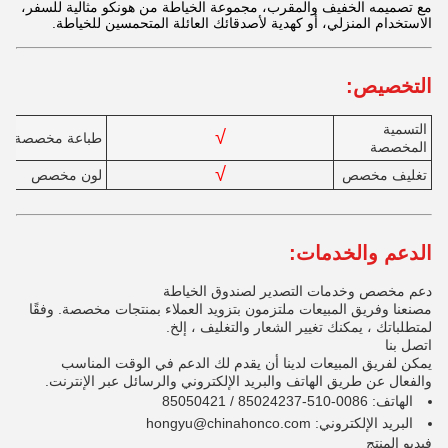
مع تصميمه الخفيف والمقرب، مجموعة الخياطة من هونكو مثالية للسفر،
الاستخدام المنزلي، أو كهدية لأصدقائك العائلة المتحمسين للخياطة.
التخصيص:
التسمية
√
طباعة مخصصة
المخصصة
√
تغليف مخصص
لون مخصص
الدعم والخدمات:
دعم مخصص وخدمات التصدير لصندوق الخياطة
مصنعنا وفريق المبيعات ملتزمون بتزويد العملاء بمنتجات مخصصة. وفقًا
لمتطلباتك ، يمكنك تغيير الشعار والتغليف ، إلخ.
اتصل بنا
يمكن لفريق المبيعات لدينا أن يقدم لك الدعم في الوقت المناسب
والفعال عن طريق الهاتف والبريد الإلكتروني والرسائل عبر الإنترنت.
الهاتف: 0086-510-85024237 / 85050421
البريد الإلكتروني: hongyu@chinahonco.com
فيديو المنتج