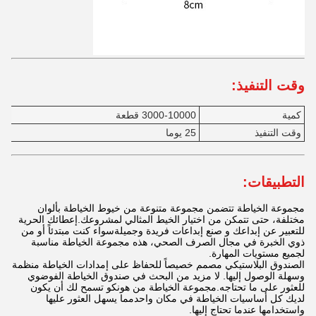
وقت التنفيذ:
كمية
3000-10000 قطعة
وقت التنفيذ
25 يوما
التطبيقات:
مجموعة الخياطة تتضمن مجموعة متنوعة من خيوط الخياطة بألوان
مختلفة، حتى تتمكن من اختيار الخيط المثالي لمشروعك.إعطائك الحرية
للتعبير عن إبداعك و صنع إبداعات فريدة وجميلةسواء كنت مبتدئاً أو من
ذوي الخبرة في مجال الصرف الصحي، هذه مجموعة الخياطة مناسبة
لجميع مستويات المهارة.
الصندوق البلاستيكي مصمم خصيصاً للحفاظ على إمدادات الخياطة منظمة
وسهلة الوصول إليها. لا مزيد من البحث في صندوق الخياطة الفوضوي
للعثور على ما تحتاجه.مجموعة الخياطة من هونكو تسمح لك أن يكون
لديك كل أساسيات الخياطة في مكان واحدمما يسهل العثور عليها
واستخدامها عندما تحتاج إليها.