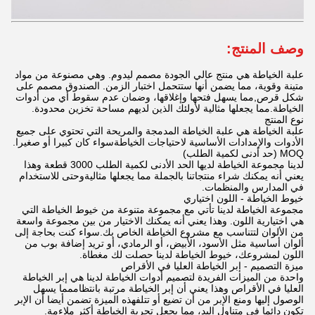
وصف المنتج:
علبة الخياطة هي منتج عالي الجودة مصمم ليدوم. وهي مصنوعة من مواد
متينة وقوية، مما يضمن أنها ستتحمل اختبار الزمن. الصندوق مصمم على
شكل قرص,مما يسهل فتحها وإغلاقها، وضمان عدم سقوط أي من أدوات
الخياطة.مما يجعلها مثالية لأولئك الذين لديهم مساحة تخزين محدودة.
نوع المنتج
علبة الخياطة هي علبة الخياطة المدمجة والمريحة التي تحتوي على جميع
الأدوات والإمدادات الأساسية لاحتياجات الخياطةسواء كان كبيرا أو صغيرا.
MOQ (حد أدنى لكمية الطلب)
لدينا مجموعة الخياطة لديها الحد الأدنى لكمية الطلب 3000 قطعة وهذا
يعني أنه يمكنك شراء منتجاتنا بالجملة مما يجعلها مثاليةوحتى للاستخدام
في المدارس والمنظمات.
خيوط الخياطة - اللون اختياري
مجموعة الخياطة لدينا تأتي مع مجموعة متنوعة من خيوط الخياطة التي
هي اختيارية اللون. وهذا يعني أنه يمكنك الاختيار من بين مجموعة واسعة
من الألوان لتتناسب مع مشروع الخياطة الخاص بك.سواء كنت بحاجة إلى
ألوان أساسية مثل الأسود، الأبيض، أو الرمادي، أو تريد إضافة بوب من
اللون لمشروعك، خيوط الخياطة لدينا حصلت لك مغطاة.
ميزة التصميم - إبر الخياطة العليا في الأقراص
واحدة من الميزات الفريدة لتصميم أدوات الخياطة لدينا هي إبر الخياطة
العليا في الأقراص وهذا يعني أن إبر الخياطة مرتبة بانتظاممما يسهل
الوصول إليها ومنع الإبر من أن تضيع أو تتلفهذه الميزة تضمن أيضا أن الإبر
تكون دائما في متناول اليد، مما يجعل تجربة الخياطة أكثر ملاءمة.