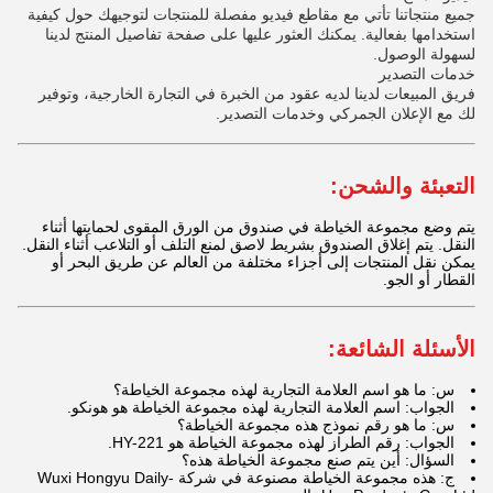
جميع منتجاتنا تأتي مع مقاطع فيديو مفصلة للمنتجات لتوجيهك حول كيفية
استخدامها بفعالية. يمكنك العثور عليها على صفحة تفاصيل المنتج لدينا
لسهولة الوصول.
خدمات التصدير
فريق المبيعات لدينا لديه عقود من الخبرة في التجارة الخارجية، وتوفير
لك مع الإعلان الجمركي وخدمات التصدير.
التعبئة والشحن:
يتم وضع مجموعة الخياطة في صندوق من الورق المقوى لحمايتها أثناء
النقل. يتم إغلاق الصندوق بشريط لاصق لمنع التلف أو التلاعب أثناء النقل.
يمكن نقل المنتجات إلى أجزاء مختلفة من العالم عن طريق البحر أو
القطار أو الجو.
الأسئلة الشائعة:
س: ما هو اسم العلامة التجارية لهذه مجموعة الخياطة؟
الجواب: اسم العلامة التجارية لهذه مجموعة الخياطة هو هونكو.
س: ما هو رقم نموذج هذه مجموعة الخياطة؟
الجواب: رقم الطراز لهذه مجموعة الخياطة هو HY-221.
السؤال: أين يتم صنع مجموعة الخياطة هذه؟
ج: هذه مجموعة الخياطة مصنوعة في شركة Wuxi Hongyu Daily-