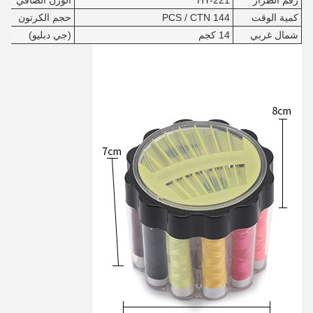
رقم الطراز
HY-221
الوزن الصافي
00
كمية الوقت
144 PCS / CTN
حجم الكرتون
3
شمال غربي
14 كجم
(جي دبليو)
15