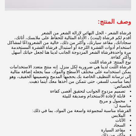
وصف المنتج:
فرشاة الشعر - الحل النهائي لإزالة الشعر من الشعر
أقدم لكم فرشاة (لينت) ، الأداة المثالية للحفاظ على ملابسك، أثاثك،
سجاداتك، مقاعد سيارتك، وأكثر من ذلك، خالية من الشعروداعًا لمشاكل
استخدام أدوات القشرة اللزجة أو استبدال فرشاة القشرة المستخدمة
مرة واحدةفرشاة الشعر المزدوجة الجانب لدينا هنا لجعل حياتك أسهل
وأكثر كفاءة.
نوع المنتج: فرشاة اللنت
فرشاة اللنت لدينا هي ضرورية لكل منزل. إنه منتج متعدد الاستخدامات
يمكن استخدامه على مختلف الأسطح والمواد، مما يجعله إضافة مثالية
إلى ترسانة التنظيف الخاصة بك.بحجمها المدمج وتصميمها الخفيف، وهو
أيضا مناسب للسفر، حتى تتمكن من أخذها معك أينما ذهبت.
الخصائص:
تصميم مزدوج الجوانب لتحقيق أقصى كفاءة
قابلة لإعادة الاستخدام وصديقة للبيئة
محمول و مريح
مناسبة ل:
الفرشاة مناسبة لمجموعة واسعة من المواد، بما في ذلك:
الملابس
الأثاث
السجاد
مقاعد السيارة
وأكثر من ذلك