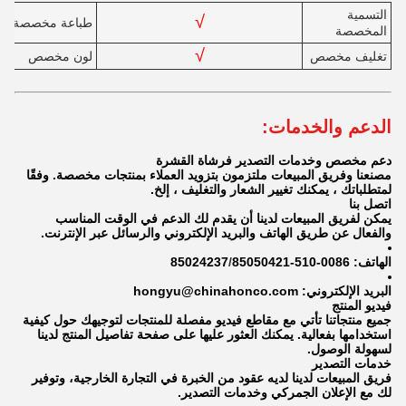
التسمية
√
طباعة مخصصة
المخصصة
√
تغليف مخصص
لون مخصص
الدعم والخدمات:
دعم مخصص وخدمات التصدير
فرشاة القشرة
مصنعنا وفريق المبيعات ملتزمون بتزويد العملاء بمنتجات مخصصة. وفقًا
لمتطلباتك ، يمكنك تغيير الشعار والتغليف ، إلخ.
اتصل بنا
يمكن لفريق المبيعات لدينا أن يقدم لك الدعم في الوقت المناسب
والفعال عن طريق الهاتف والبريد الإلكتروني والرسائل عبر الإنترنت.
الهاتف: 0086-510-85024237
85050421
/
البريد الإلكتروني: hongyu@chinahonco.com
فيديو المنتج
جميع منتجاتنا تأتي مع مقاطع فيديو مفصلة للمنتجات لتوجيهك حول كيفية
استخدامها بفعالية. يمكنك العثور عليها على صفحة تفاصيل المنتج لدينا
لسهولة الوصول.
خدمات التصدير
فريق المبيعات لدينا لديه عقود من الخبرة في التجارة الخارجية، وتوفير
لك مع الإعلان الجمركي وخدمات التصدير.