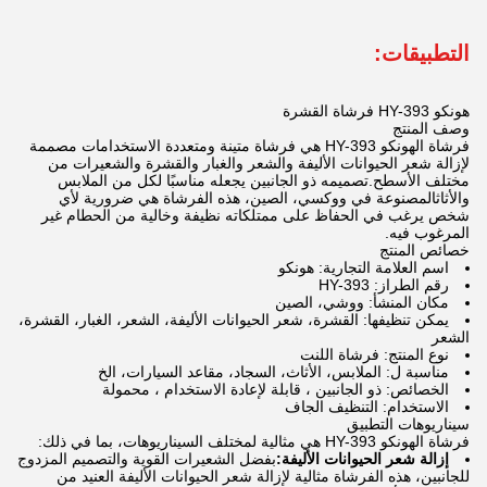
التطبيقات:
هونكو HY-393 فرشاة القشرة
وصف المنتج
فرشاة الهونكو HY-393 هي فرشاة متينة ومتعددة الاستخدامات مصممة
لإزالة شعر الحيوانات الأليفة والشعر والغبار والقشرة والشعيرات من
مختلف الأسطح.تصميمه ذو الجانبين يجعله مناسبًا لكل من الملابس
والأثاثالمصنوعة في ووكسي، الصين، هذه الفرشاة هي ضرورية لأي
شخص يرغب في الحفاظ على ممتلكاته نظيفة وخالية من الحطام غير
المرغوب فيه.
خصائص المنتج
اسم العلامة التجارية: هونكو
رقم الطراز: HY-393
مكان المنشأ: ووشي، الصين
يمكن تنظيفها: القشرة، شعر الحيوانات الأليفة، الشعر، الغبار، القشرة،
الشعر
نوع المنتج: فرشاة اللنت
مناسبة ل: الملابس، الأثاث، السجاد، مقاعد السيارات، الخ
الخصائص: ذو الجانبين ، قابلة لإعادة الاستخدام ، محمولة
الاستخدام: التنظيف الجاف
سيناريوهات التطبيق
فرشاة الهونكو HY-393 هي مثالية لمختلف السيناريوهات، بما في ذلك:
إزالة شعر الحيوانات الأليفة:
بفضل الشعيرات القوية والتصميم المزدوج
للجانبين، هذه الفرشاة مثالية لإزالة شعر الحيوانات الأليفة العنيد من