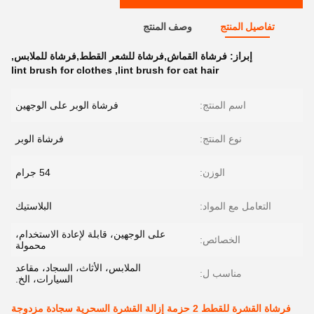
تفاصيل المنتج
وصف المنتج
إبراز:
فرشاة القماش,فرشاة للشعر القطط,فرشاة للملابس
,
lint brush for clothes
,
lint brush for cat hair
اسم المنتج:
فرشاة الوبر على الوجهين
نوع المنتج:
فرشاة الوبر
الوزن:
54 جرام
التعامل مع المواد:
البلاستيك
على الوجهين، قابلة لإعادة الاستخدام،
الخصائص:
محمولة
الملابس، الأثاث، السجاد، مقاعد
مناسب ل:
السيارات، الخ.
فرشاة القشرة للقطط 2 حزمة إزالة القشرة السحرية سجادة مزدوجة