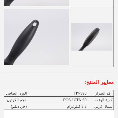
معايير المنتج:
رقم الطراز
HY-393
الوزن الصافي
54 
كمية الوقت
60 PCS / CTN
حجم الكرتون
8
شمال غربي
3.2 كيلوغرام
(جي دبليو)
4.2