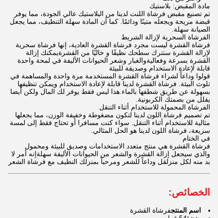
مادة المقبض: بلاستيك
تم تصنيع مقبض فرشاة اللنت لدينا من البلاستيك عالي الجودة، مما يوفر
قبضة مريحة ويجعله متينًا ودائمًا. كما أن المادة سهلة التنظيف، مما يجعل
الصيانة سهلة.
الفرشاة السحرية لإزالة الشريط
فرشاة القشرة ليست مجرد فرشاة القشرة العادية، إنها فرشاة سحرية
لإزالة القشرة ستترك سطحك نظيفًا و خاليًا من القشرةيمكنك إزالة
القشرة بسرعة وفعاليةوالغبار وشعر الحيوانات الأليفة في لمحة واحدة
قابلة لإعادة الاستخدام وصديقة للبيئة
قولوا وداعاً لشراء فرشاة القشرة المستخدمة مرة واحدة والمساهمة في
تلوث البيئة. فرشاة القشرة لدينا قابلة لإعادة الاستخدام ويمكن تنظيفها
بسهولة عن طريق شطفها بالماء.هذا ليس فقط يوفر لك المال ولكن أيضا
يقلل من بصمتك الكربونية.
الفرشاة المحمولة للاستخدام أثناء التنقل
تم تصميم فرشاة اللون لدينا لتكون مضغوطة وخفيفة الوزن، مما يجعلها
مثالية للاستخدام أثناء التنقل. سواء كنت مسافرا أو تحتاج فقط إلى لمسة
سريعة، فرشاة اللون لدينا هو الحل المثالي.
في الختام
فرشاة القشرة هي منتج متعدد الاستخدامات وصديق للبيئة ومحمول
والذي سيجعل إزالة القشرة والشعر من الحيوانات الأليفة سهلةإنه أمر لا
بد منه لكل منزلقل وداعاً للشعر ومرحباً بمنزلك النظيف مع فرشاة الشعر
الخصائص:
اسم المنتج
فرشاة القشرة