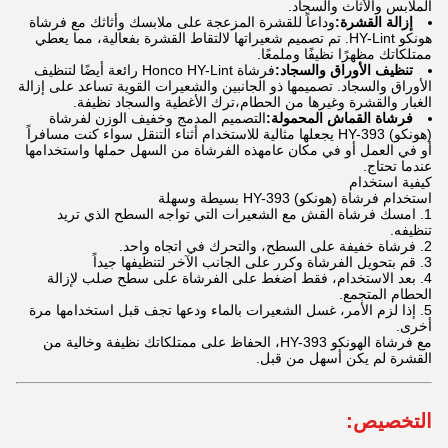
الملابس والأثاث والسجاد.
إزالة القشرة:
وداعاً للقشرة المزعجة على ملابسك وأثاثك مع فرشاة
هونكو HY-Lint. تم تصميم شعيراتها لالتقاط القشرة بفعالية، مما يعطي
ممتلكاتك مظهرًا نظيفًا وملمعًا.
تنظيف الأوراق والسجاد:
فرشاة Honco HY-Lint رائعة أيضًا لتنظيف
الأوراق والسجاد. تصميمها ذو الجانبين والشعيرات القوية تساعد على إزالة
الغبار والقشرة وغيرها من الحطام،ترك الأغطية والسجاد نظيفة.
فرشاة القماش المحمولة:
التصميم المدمج وخفيف الوزن لفرشاة
(هونكو) HY-393 يجعلها مثالية للاستخدام أثناء التنقل سواء كنت مسافراً
أو في العمل أو في مكان عامهذه الفرشاة من السهل حملها واستخدامها
عندما تحتاج.
كيفية استخدام
استخدام فرشاة (هونكو) HY-393 بسيطة وسهلة
امسك فرشاة القش مع الشعيرات التي تواجه السطح الذي تريد
تنظيفه.
فرشاة خفيفة على السطح، والتحرك في اتجاه واحد.
قم بتحويل الفرشاة وكرر على الجانب الآخر لتنظيفها جيداً
بعد الاستخدام، فقط اضغط على الفرشاة على سطح صلب لإزالة
الحطام المتجمع.
إذا لزم الأمر، غسل الشعيرات بالماء ودعها تجف قبل استخدامها مرة
أخرى.
مع فرشاة الهونكو HY-393، الحفاظ على ممتلكاتك نظيفة وخالية من
القشرة لم يكن أسهل من قبل.
التخصيص: