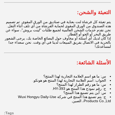
التعبئة والشحن:
يتم تعبئة كل فرشاة لنت بعناية في صناديق من الورق المقوى. تم تصميم
هذه الصندوق من الورق المقوى لحماية الفرشاة من أي تلف أثناء النقل.
نحن نقدم خدمات الشحن العالمية لجميع طلبات "لينت بروش"، سواء عن
طريق البحر أو الجو أو القطار.
إذا كان لديك أي أسئلة أو مخاوف حول البضائع الخاصة بك، يرجى الشعور
بالحرية في الاتصال بفريق المبيعات لدينا في أي وقت. نحن سعداء جدا
لمساعدتك!
الأسئلة الشائعة:
س: ما هو اسم العلامة التجارية لهذا المنتج؟
الجواب: اسم العلامة التجارية لهذا المنتج هو هونكو.
س: ما هو رقم الطراز لهذا المنتج؟
ج: رقم نموذج هذا المنتج هو HY-393.
س: أين يتم تصنيع هذا المنتج؟
ج: يتم تصنيع هذا المنتج في شركة Wuxi Hongyu Daily-Use
Products Co.,Ltd، الصين.
Tags: