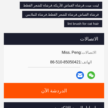
لينت ميت,فرشاة القماش للأريكة,فرشاة للشعر القطط
فرشاة القماش,فرشاة للشعر القطط,فرشاة للملابس
lint brush for cat hair
الاتصالات
الاتصالات:
Miss. Peng
الهاتف:
86-510-85050421
الدردشة الآن
راسلنا بالبريد الإلكتروني