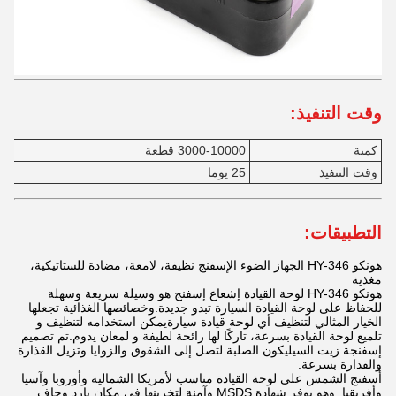
وقت التنفيذ:
كمية
3000-10000 قطعة
وقت التنفيذ
25 يوما
التطبيقات:
هونكو HY-346 الجهاز الضوء الإسفنج نظيفة، لامعة، مضادة للستاتيكية،
مغذية
هونكو HY-346 لوحة القيادة إشعاع إسفنج هو وسيلة سريعة وسهلة
للحفاظ على لوحة القيادة السيارة تبدو جديدة.وخصائصها الغذائية تجعلها
الخيار المثالي لتنظيف أي لوحة قيادة سيارةيمكن استخدامه لتنظيف و
تلميع لوحة القيادة بسرعة، تاركًا لها رائحة لطيفة و لمعان يدوم.تم تصميم
إسفنجة زيت السيليكون الصلبة لتصل إلى الشقوق والزوايا وتزيل القذارة
والقذارة بسرعة.
أسفنج الشمس على لوحة القيادة مناسب لأمريكا الشمالية وأوروبا وآسيا
وأفريقيا. وهو يوفر شهادة MSDS وآمنة لتخزينها في مكان بارد وجاف.