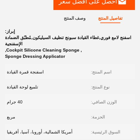
احصل على افضل سعر
تفاصيل المنتج
وصف المنتج
إبراز:
اسفنج لامع فوري,غطاء القيادة سبونج تنظيف السيليكون,مُطبّق الضمادة
الإسفنجية
,
Cockpit Silicone Cleaning Sponge
,
Sponge Dressing Applicator
اسم المنتج:
اسفنجة قمرة القيادة
نوع المنتج:
تلميع لوحة القيادة
الوزن الصافي:
40 جرام
الحزمة:
مربع
السوق الرئيسية:
أمريكا الشمالية، أوروبا، آسيا، أفريقيا