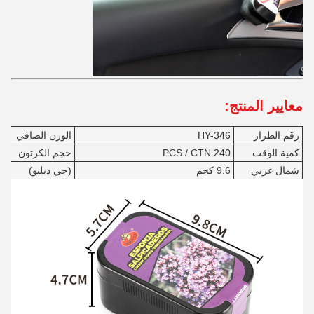
معايير المنتج:
رقم الطراز
HY-346
الوزن الصافي
40 
كمية الوقت
240 PCS / CTN
حجم الكرتون
2
شمال غربي
9.6 كجم
(جي دبليو)
0.3