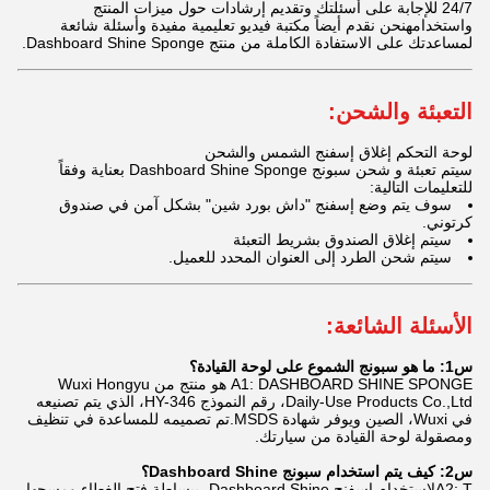
24/7 للإجابة على أسئلتك وتقديم إرشادات حول ميزات المنتج
واستخدامهنحن نقدم أيضاً مكتبة فيديو تعليمية مفيدة وأسئلة شائعة
لمساعدتك على الاستفادة الكاملة من منتج Dashboard Shine Sponge.
التعبئة والشحن:
لوحة التحكم إغلاق إسفنج الشمس والشحن
سيتم تعبئة و شحن سبونج Dashboard Shine Sponge بعناية وفقاً
للتعليمات التالية:
سوف يتم وضع إسفنج "داش بورد شين" بشكل آمن في صندوق
كرتوني.
سيتم إغلاق الصندوق بشريط التعبئة
سيتم شحن الطرد إلى العنوان المحدد للعميل.
الأسئلة الشائعة:
س1: ما هو سبونج الشموع على لوحة القيادة؟
A1: DASHBOARD SHINE SPONGE هو منتج من Wuxi Hongyu
Daily-Use Products Co.,Ltd، رقم النموذج HY-346، الذي يتم تصنيعه
في Wuxi، الصين ويوفر شهادة MSDS.تم تصميمه للمساعدة في تنظيف
ومصقولة لوحة القيادة من سيارتك.
س2: كيف يتم استخدام سبونج Dashboard Shine؟
A2: Tلاستخدام اسفنج Dashboard Shine، ببساطة فتح الغطاء ومسحها