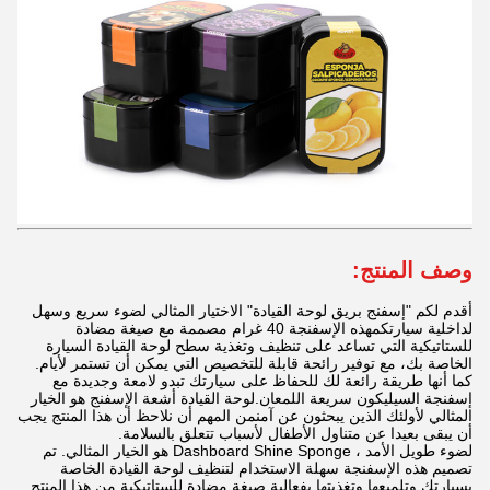
وصف المنتج:
أقدم لكم "إسفنج بريق لوحة القيادة" الاختيار المثالي لضوء سريع وسهل
لداخلية سيارتكمهذه الإسفنجة 40 غرام مصممة مع صيغة مضادة
للستاتيكية التي تساعد على تنظيف وتغذية سطح لوحة القيادة السيارة
الخاصة بك، مع توفير رائحة قابلة للتخصيص التي يمكن أن تستمر لأيام.
كما أنها طريقة رائعة لك للحفاظ على سيارتك تبدو لامعة وجديدة مع
إسفنجة السيليكون سريعة اللمعان.لوحة القيادة أشعة الإسفنج هو الخيار
المثالي لأولئك الذين يبحثون عن آمنمن المهم أن نلاحظ أن هذا المنتج يجب
أن يبقى بعيدا عن متناول الأطفال لأسباب تتعلق بالسلامة.
لضوء طويل الأمد ، Dashboard Shine Sponge هو الخيار المثالي. تم
تصميم هذه الإسفنجة سهلة الاستخدام لتنظيف لوحة القيادة الخاصة
بسيارتك وتلميعها وتغذيتها بفعالية.صيغة مضادة للستاتيكية من هذا المنتج