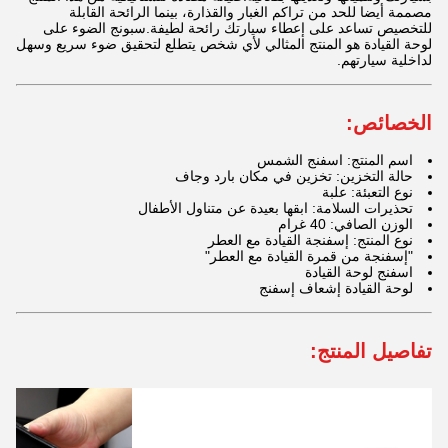
مصممة أيضا للحد من تراكم الغبار والقذارة، بينما الرائحة القابلة
للتخصيص تساعد على إعطاء سيارتك رائحة لطيفة.سبونج الضوء على
لوحة القيادة هو المنتج المثالي لأي شخص يتطلع لتحقيق ضوء سريع وسهل
لداخلية سيارتهم.
الخصائص:
اسم المنتج: اسفنج الشمس
حالة التخزين: تخزين في مكان بارد وجاف
نوع التعبئة: علبة
تحذيرات السلامة: ابقها بعيدة عن متناول الأطفال
الوزن الصافي: 40 غرام
نوع المنتج: إسفنجة القيادة مع العطر
"إسفنجة من قمرة القيادة مع العطر"
اسفنج لوحة القيادة
لوحة القيادة إشعاف إسفنج
تفاصيل المنتج: