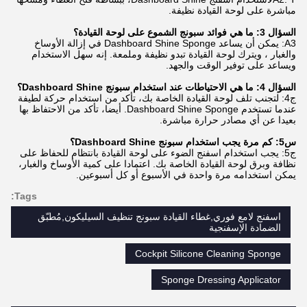
مباشرة على لوحة القيادة نظيفة.
السؤال 3: ما هي فوائد سبونج الشموع على لوحة القيادة؟
A3: يمكن أن يساعد Dashboard Shine Sponge في إزالة الأوساخ
والغبار ، ويترك لوحة القيادة تبدو نظيفة وملمعة. إنه سهل الاستخدام
ويساعد على توفير الوقت والجهد.
السؤال 4: ما هي الاحتياطات عند استخدام سبونج Dashboard Shine؟
ج4: لتجنب تلف لوحة القيادة الخاصة بك، تأكد من استخدام حركة لطيفة
عندما تستخدم Dashboard Shine Sponge. أيضا، تأكد من الاحتفاظ بها
بعيدا عن أي مصادر حرارة مباشرة.
س5: كم مرة يجب استخدام سبونج Dashboard Shine؟
ج5: يجب استخدام اسفنج الضوء على لوحة القيادة بانتظام للحفاظ على
نظافة وبرق لوحة القيادة الخاصة بك. اعتمادا على كمية الأوساخ والغبار،
يمكن استخدامه مرة واحدة في الأسبوع أو كل أسبوعين.
Tags:
اسفنج لامع فوري,غطاء القيادة سبونج تنظيف السيليكون,مُطبّق
الضمادة الإسفنجية
Cockpit Silicone Cleaning Sponge
Sponge Dressing Applicator