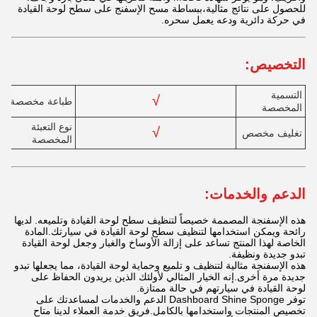
للحصول على نتائج مثالية،ببساطة مسح الإسفنج على سطح لوحة القيادة
في حركة دائرية ودعه يعمل سحره.
التخصيص:
التسمية
√
طباعة مخصصة
المخصصة
نوع التعبئة
√
تغليف مخصص
المخصصة
الدعم والخدمات:
هذه الإسفنجة المصممة خصيصاً لتنظيف سطح لوحة القيادة وتلميعه. لديها
رائحة ويمكن استخدامها لتنظيف سطح لوحة القيادة في سيارتك.المادة
الخاصة لهذا المنتج تساعد على إزالة الأوساخ والغبار وجعل لوحة القيادة
تبدو جديدة ونظيفة.
هذه الإسفنجة مثالية لتنظيف و تلميع وحماية لوحة القيادة، مما يجعلها تبدو
جديدة مرة أخرى.إنه الخيار المثالي لأولئك الذين يريدون الحفاظ على
لوحة القيادة في سيارتهم في حالة ممتازة.
توفر Dashboard Shine Sponge الدعم والخدمات لمساعدتك على
تخصيص المنتجات واستخدامها بالكامل.فريق خدمة العملاء لدينا متاح