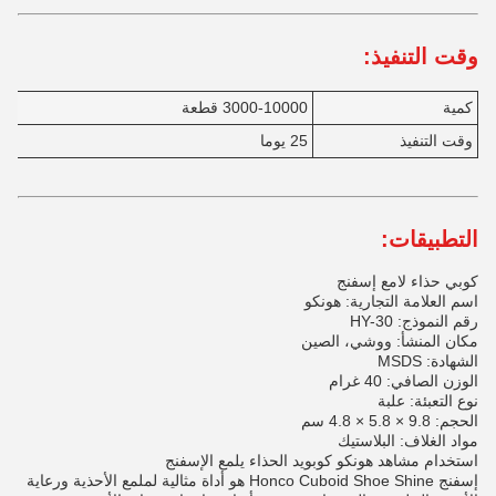
وقت التنفيذ:
كمية
3000-10000 قطعة
وقت التنفيذ
25 يوما
التطبيقات:
كوبي حذاء لامع إسفنج
اسم العلامة التجارية: هونكو
رقم النموذج: HY-30
مكان المنشأ: ووشي، الصين
الشهادة: MSDS
الوزن الصافي: 40 غرام
نوع التعبئة: علبة
الحجم: 9.8 × 5.8 × 4.8 سم
مواد الغلاف: البلاستيك
استخدام مشاهد هونكو كوبويد الحذاء يلمع الإسفنج
إسفنج Honco Cuboid Shoe Shine هو أداة مثالية لملمع الأحذية ورعاية