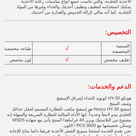
الأحذية الجلدية، والتي تناسب جميع أنواع مناسبات رعاية الأحذية.
يمكنك استخدامه لتنظيف ونظيف أحذيتك والحذاء وغيرها من المواد
الجلدية. كما أنه مثالي لإزالة الخدوش والقذارة من أحذيتك.
التخصيص:
التسمية
√
طباعة مخصصة
المخصصة
√
تغليف مخصص
لون مخصص
الدعم والخدمات:
هونكو HY-30 كوبويد الحذاء إشراق الإسفنج
وصف المنتج
إسفنج Honco HY-30 هو إسفنج مكعب للنظارة المصمم لجعل حذائك
الجلدي يبدو لامعاً وجديداً. إنها الأداة المثالية للنظارة السريعة والسهلة.إنه
مصنوع من البلاستيك ويزن 40 غراماهذا المنتج يأتي مع شهادة MSDS
ويمكن تخصيصها مع 3000 PCS / اللون.
نحن نقدم الخدمة لمنتجنا سبونج الشعر الأحذية فريقنا دائما متاح للإجابة