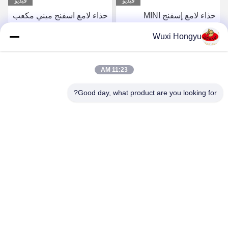
فيديو
فيديو
حذاء لامع إسفنج MINI
حذاء لامع اسفنج ميني مكعب
مستديرة مستلزمات الفندق
ترقية الجلد روتين العناية
Wuxi Hongyu
المستخدمة مرة واحدة
بالحذاء مع الحذاء المحايد
البولندية للعملاء الأمريكيين
لامع اسفنج ناعم OEM
احصل على افضل سعر
احصل على افضل سعر
الشماليين OEM
11:23 AM
Good day, what product are you looking for?
Wuxi Hongyu Daily-use Products Co., Ltd.
hongyu@chinahonco.com
86-510-85050421