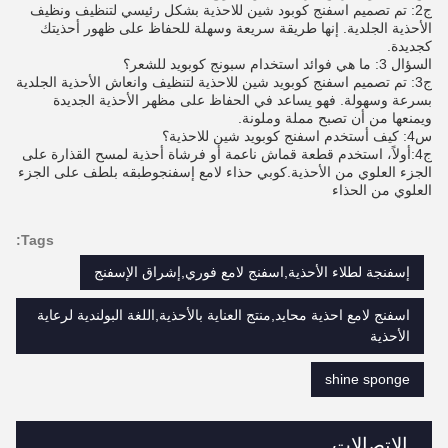
ج2: تم تصميم اسفنج كوبود شين للاحذية بشكل رئيسي لتنظيف ونظيف
الأحذية الجلدية. إنها طريقة سريعة وسهلة للحفاظ على ظهور أحذيتك
كجديدة.
السؤال 3: ما هي فوائد استخدام سبونج كوبويد للشعر؟
ج3: تم تصميم اسفنج كوبويد شين للاحذية لتنظيف وانعاش الأحذية الجلدية
بسرعة وسهولة. فهو يساعد في الحفاظ على مظهر الأحذية الجديدة
ويمنعها من أن تصبح مملة وملونة.
س4: كيف أستخدم اسفنج كوبويد شين للاحذية؟
ج4:أولاً، استخدم قطعة قماش ناعمة أو فرشاة أحذية لمسح القذارة على
الجزء العلوي من الأحذية.
كوبي حذاء لامع إسفنج
وطبقه بلطف على الجزء
العلوي من الحذاء
Tags:
إسفنجة لطلاء الأحذية,اسفنج لامع فوري,إشراق الإسفنج
اسفنج لامع احذية محايد,منتج العناية بالأحذية,اللغة البولندية لرعاية
الأحذية
shine sponge
الاتصالات