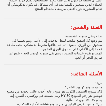
على أي أسئلة قد يكون لديك فيما يتعلق بالمنتجنحن نقدم فريق خدمة
العملاء الذين يسعدون للمساعدة في أي مشاكل قد يكون لديكويمكن أن
تقدم المشورة حول أفضل طريقة لاستخدام المنتج.
التعبئة والشحن:
تعبئة ونقل سبونج الشمسية
يتم وضع كل اسفنج مكعب للنعل للأحذية إلى الأعلى ويتم تعبئتها في
صندوق من الورق المقوى، ثم يتم إغلاقها بشريط بلاستيكي. يجب طباعة
علامة إلى الأعلى على صندوق الورق المقوى.
المصانع تقدم خدمات التصدير، ويتم نقل سبونج كوبويد الحذاء يلمع عن
طريق البحر أو الجو.
الأسئلة الشائعة:
س1:
ما هو سبونج كوبويد للشعر؟
A1: سبونج الشمس الكوبي هو منتج رعاية أحذية عالي الجودة من مصنع
هونغيو. هو رقم النموذج HY-30 ويتم تصنيعه في ووكسي ، الصين. إنه
يقدم MSDS لجودته العالية.
س2: ما هو الغرض الرئيسي من سبونج شاشة الأحذية المكعب؟