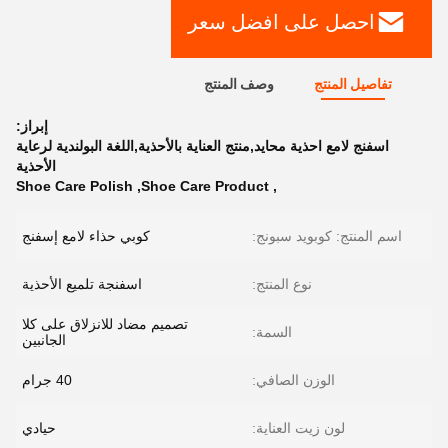
احصل على افضل سعر
تفاصيل المنتج
وصف المنتج
إبراز:
اسفنج لامع احذية محايد,منتج العناية بالأحذية,اللغة البولندية لرعاية
الأحذية
Shoe Care Polish
,
Shoe Care Product
,
اسم المنتج: كوبويد سبونج:
كوبي حذاء لامع إسفنج
نوع المنتج:
اسفنجة تلميع الأحذية
تصميم مضاد للانزلاق على كلا
السمة:
الجانبين
الوزن الصافي:
40 جرام
لون زيت العناية:
حيادي